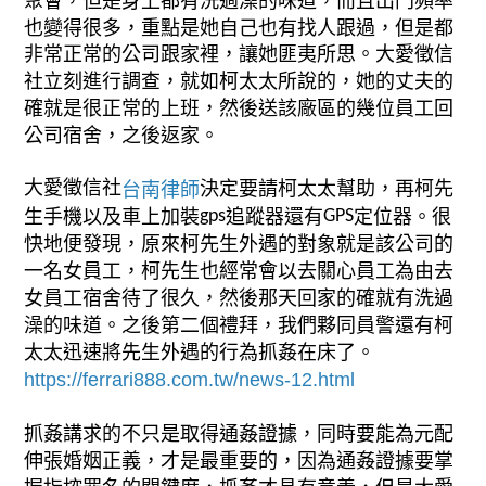
也變得很多，重點是她自己也有找人跟過，但是都
非常正常的公司跟家裡，讓她匪夷所思。大愛徵信
社立刻進行調查，就如柯太太所說的，她的丈夫的
確就是很正常的上班，然後送該廠區的幾位員工回
公司宿舍，之後返家。
大愛徵信社
決定要請柯太太幫助，再柯先
台南律師
生手機以及車上加裝
追蹤器還有
定位器。很
gps
GPS
快地便發現，原來柯先生外遇的對象就是該公司的
一名女員工，柯先生也經常會以去關心員工為由去
女員工宿舍待了很久，然後那天回家的確就有洗過
澡的味道。之後第二個禮拜，我們夥同員警還有柯
太太迅速將先生外遇的行為抓姦在床了。
https://ferrari888.com.tw/news-12.html
抓姦講求的不只是取得通姦證據，同時要能為元配
伸張婚姻正義，才是最重要的，因為通姦證據要掌