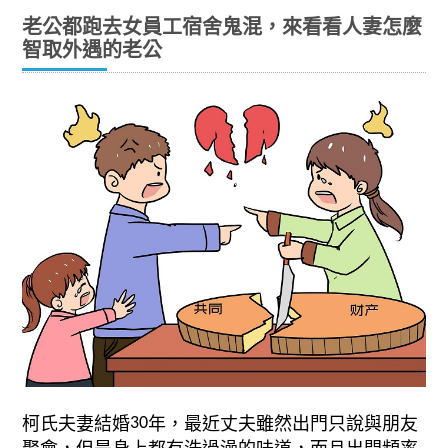
老公都跑去女員工宿舍鬼混，來看看人妻怎麼
智取外遇的老公
柯氏夫妻結婚
年，最近丈夫雖然出門只說與朋友
30
聚會，但是身上都有洗過澡的味道，而且出門頻率