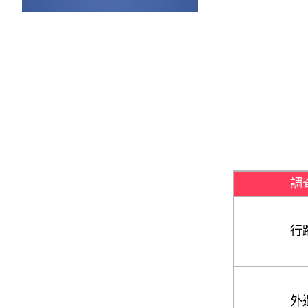
調
行
外