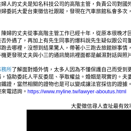
姓婦人的丈夫是知名科技公司的高階主管，負責公司對國
陳婦委託大愛台東徵信社跟蹤，發現在汽車旅館私會多次
，陳婦的丈夫從事高階主管工作已經十年，從原本很晚才
是否外遇了，再加上有先生同事的爆料說先生疑似跟公司
都跑去哪裡，沒想到結果驚人，帶著小三跑去旅館辦事情
手機更發現丈夫與小三的通訊簡訊裡面都是鹹濕對話與照
了解面對婚外情，太多人因為不懂保護自己而受到
事務所
務，協助委託人平反委屈、爭取權益。婚姻是現實的。夫
的鐵證，當然相關的證物也是可以變成讓法官採信的證據
迎來電諮詢。
https://www.myline.tw/lawyer-aboutus.html
外遇男人心態是什麼?難道是我不夠好嗎?
工商徵信
MORE >
MORE >
大愛徵信尋人查址最