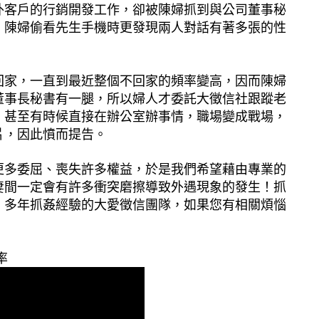
外客戶的行銷開發工作，卻被陳婦抓到與公司董事秘
，陳婦偷看先生手機時更發現兩人對話有著多張的性
回家，一直到最近整個不回家的頻率變高，因而陳婦
董事長秘書有一腿，所以婦人才委託大徵信社跟蹤老
，甚至有時候直接在辦公室辦事情，職場變成戰場，
片，因此憤而提告。
更多委屈、喪失許多權益，於是我們希望藉由專業的
妻間一定會有許多衝突磨擦導致外遇現象的發生！抓
。多年抓姦經驗的大愛徵信團隊，如果您有相關煩惱
MORE >
有效率