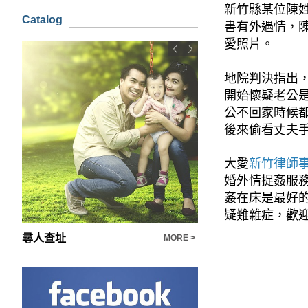
新竹縣某位陳
Catalog
書有外遇情，
愛照片。
地院判決指出
開始懷疑老公
公不回家時候
後來偷看丈夫
大愛
新竹律師
婚外情捉姦服
姦在床是最好
疑難雜症，歡
尋人查址
外遇怎麼開始的，專家：在配偶身上找不到溫暖就會外遇了
MORE >