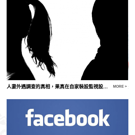
人妻外遇調查的真相，果真在自家裝設監視設備抓姦成功
E >
MORE >